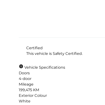
Dealer Price
$5,990
+ tax & lic
Certified
This vehicle is Safety Certified.
Vehicle Specifications
Doors
4-door
Mileage
199,475 KM
Exterior Colour
White