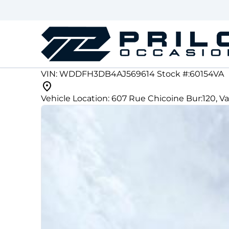
Skip to Menu
Skip to Content
Skip to Footer
199475
KMT
VIN: WDDFH3DB4AJ569614
Stock #:60154VA
2010
Mercedes-Benz
B-Class
Vehicle Location:
607 Rue Chicoine Bur:120
,
Va