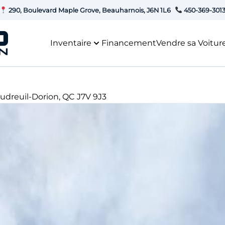
290, Boulevard Maple Grove, Beauharnois, J6N 1L6
450-369-301
Inventaire
Financement
Vendre sa Voitur
udreuil-Dorion
,
QC
J7V 9J3