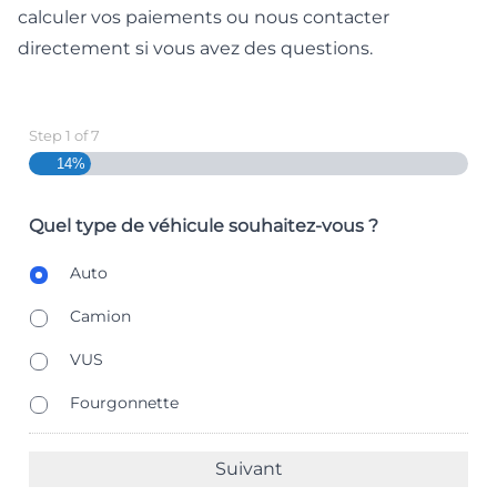
calculer vos paiements
ou
nous contacter
directement
si vous avez des questions.
Step
1
of
7
14%
Quel type de véhicule souhaitez-vous ?
B
Auto
o
d
Camion
y
T
VUS
y
p
Fourgonnette
e