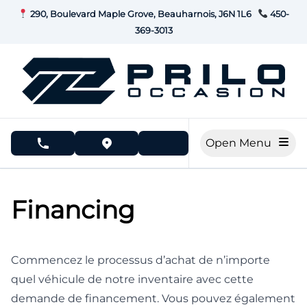
Skip to Menu
Skip to Content
Skip to Footer
290, Boulevard Maple Grove, Beauharnois, J6N 1L6
450-
369-3013
Open Menu
phone call button
view map button
Financing
Commencez le processus d’achat de n’importe
quel véhicule de notre inventaire avec cette
demande de financement. Vous pouvez également