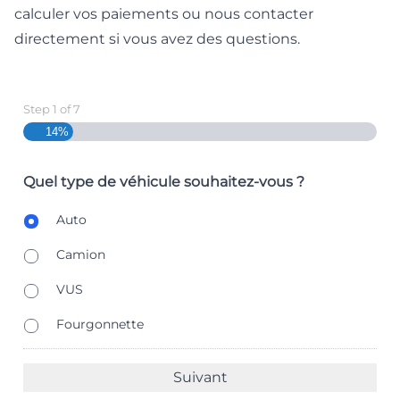
calculer vos paiements
ou
nous contacter
directement
si vous avez des questions.
Step
1
of
7
14%
Quel type de véhicule souhaitez-vous ?
B
Auto
o
d
Camion
y
T
VUS
y
p
Fourgonnette
e