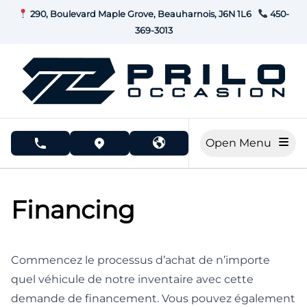
Skip to Menu
Skip to Content
Skip to Footer
290, Boulevard Maple Grove, Beauharnois, J6N 1L6
450-
369-3013
Open Menu
phone call button
view map button
Financing
Commencez le processus d’achat de n’importe
quel véhicule de notre inventaire avec cette
demande de financement. Vous pouvez également