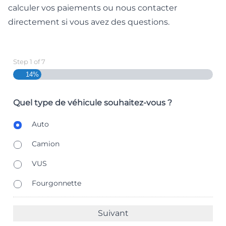
calculer vos paiements
ou
nous contacter
directement
si vous avez des questions.
Step
1
of
7
14%
Quel type de véhicule souhaitez-vous ?
B
Auto
o
d
Camion
y
T
VUS
y
p
Fourgonnette
e