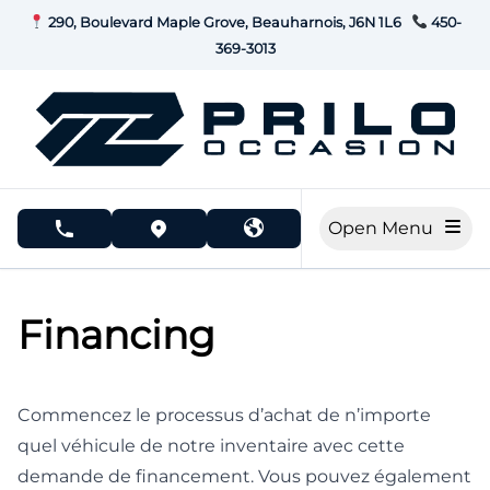
Skip to Menu
Skip to Content
Skip to Footer
290, Boulevard Maple Grove, Beauharnois, J6N 1L6
450-
369-3013
Open Menu
phone call button
view map button
Financing
Commencez le processus d’achat de n’importe
quel véhicule de notre inventaire avec cette
demande de financement. Vous pouvez également