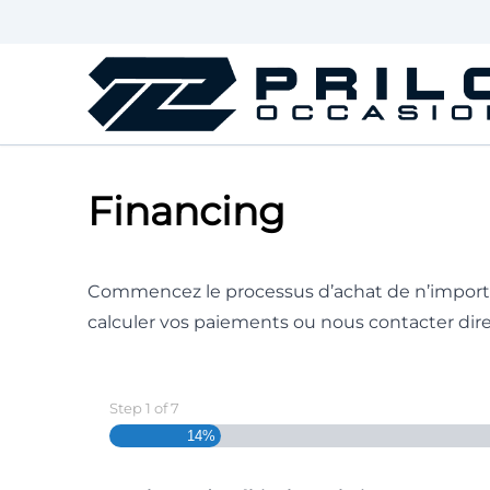
Skip to Menu
Skip to Content
Skip to Footer
Financing
Commencez le processus d’achat de n’import
calculer vos paiements
ou
nous contacter di
Step
1
of
7
14%