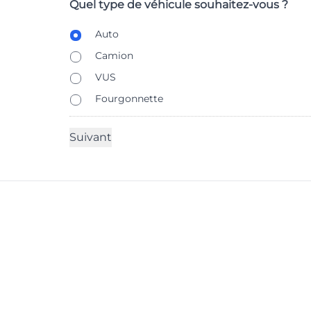
Quel type de véhicule souhaitez-vous ?
B
Auto
o
Camion
d
y
VUS
T
Fourgonnette
y
p
e